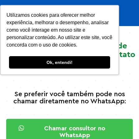
Vestibular Faro 2022
Utilizamos cookies para oferecer melhor
experiência, melhorar o desempenho, analisar
como você interage em nosso site e
personalizar conteúdo. Ao utilizar este site, você
Recebemos sua solicitação de
concorda com o uso de cookies.
contato e entraremos em contato
com todos os detalhes.
Ok, entendi!
Se preferir você também pode nos
chamar diretamente no WhatsApp:
Chamar consultor no
WhatsApp