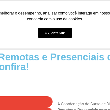
Portal do Aluno
Portal do Professor
Faro Carreiras
EAD
melhorar o desempenho, analisar como você interage em nosso sit
concorda com o uso de cookies.
Ok, entendi!
IO
CONHEÇA A FARO
CURSOS
PÓS-GRADUAÇÃO
 Remotas e Presenciais 
onfira!
A Coordenação do Curso de D
Remotas e Presenciais para 