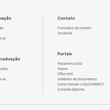
uação
Contato
lar
Formulário de contato
Ouvidoria
a-se
Portais
Graduação
Plataforma EAD
ações
Teams
Office 365
a-se
Validador de Documentos
Como Instalar o EduCONNECT
Consulta Diploma