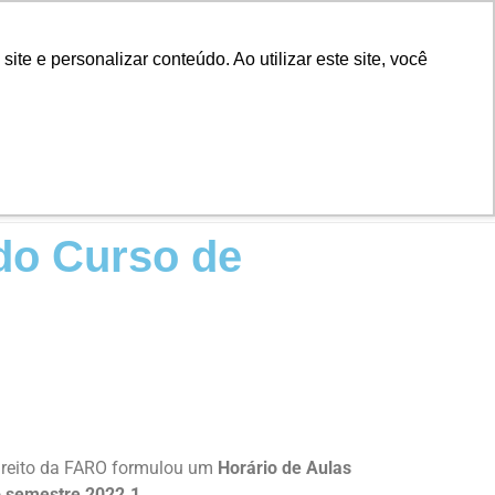
Biblioteca
Teams
Office 365
Ouvidoria
e e personalizar conteúdo. Ao utilizar este site, você
VESTIBULAR
EAD
BLOG
NOTÍCIAS
do Curso de
ireito da FARO formulou um
Horário de Aulas
o semestre 2022.1.