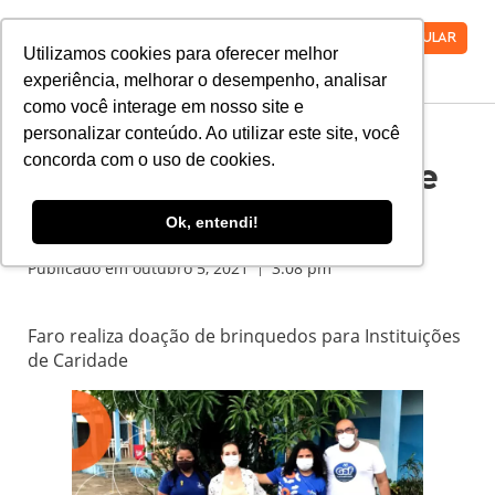
VESTIBULAR
Utilizamos cookies para oferecer melhor
experiência, melhorar o desempenho, analisar
como você interage em nosso site e
personalizar conteúdo. Ao utilizar este site, você
concorda com o uso de cookies.
Faro Realiza Doação de
brinquedos
Ok, entendi!
Publicado em
outubro 5, 2021
3:08 pm
Faro realiza doação de brinquedos para Instituições
de Caridade