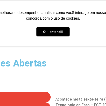
Portal do Aluno
Portal do Professor
Faro Carreiras
EA
melhorar o desempenho, analisar como você interage em nosso sit
concorda com o uso de cookies.
Ok, entendi!
INÍCIO
CONHEÇA A FARO
CURSOS
PÓS-GRAD
ões Abertas
Acontece nesta
sexta-feira 
Tecnologia da Faro – ECT 2