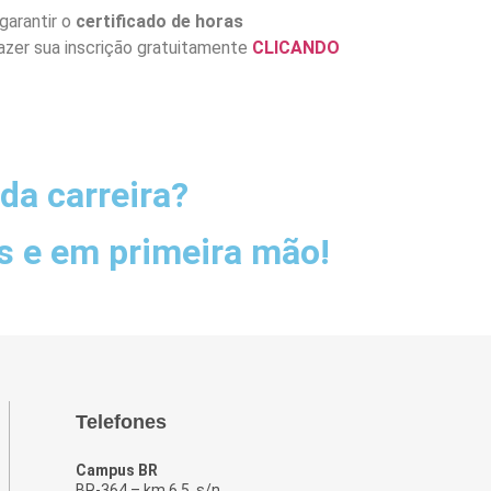
garantir o
certificado de horas
fazer sua inscrição gratuitamente
CLICANDO
da carreira?
s e em primeira mão!
Telefones
Campus BR
BR-364 – km 6,5 s/n