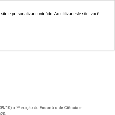
D
Biblioteca
Teams
Office 365
Ouvidoria
e e personalizar conteúdo. Ao utilizar este site, você
VESTIBULAR
UAÇÃO
EAD
BLOG
NOTÍCIAS
(09/10)
a 7ª edição do
Encontro de Ciência e
020.