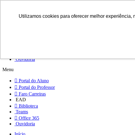
Portal do Aluno
Utilizamos cookies para oferecer melhor experiência, 
Portal do Professor
Faro Carreiras
EAD
Biblioteca
Teams
Office 365
Ouvidoria
Menu
Portal do Aluno
Portal do Professor
Faro Carreiras
EAD
Biblioteca
Teams
Office 365
Ouvidoria
Início