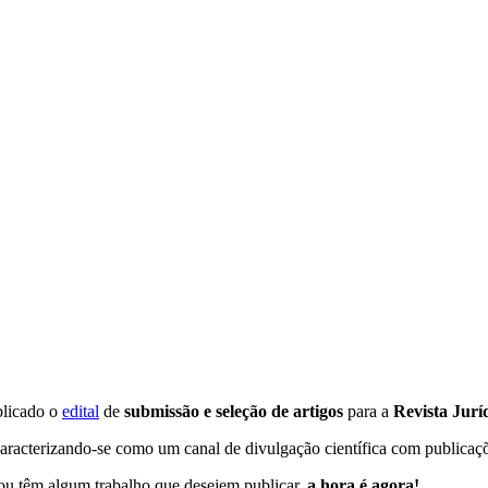
blicado o
edital
de
submissão e seleção de artigos
para a
Revista Jurí
 caracterizando-se como um canal de divulgação científica com publicaçõe
ou têm algum trabalho que desejem publicar,
a hora é agora!