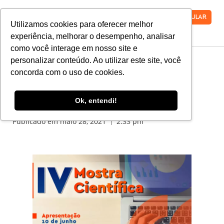
VESTIBULAR
Utilizamos cookies para oferecer melhor
experiência, melhorar o desempenho, analisar
como você interage em nosso site e
personalizar conteúdo. Ao utilizar este site, você
concorda com o uso de cookies.
IV Mostra Científica:
Inscrições Abertas
Ok, entendi!
Publicado em
maio 28, 2021
2:33 pm