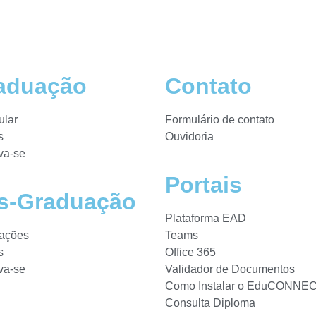
aduação
Contato
ular
Formulário de contato
s
Ouvidoria
va-se
Portais
s-Graduação
Plataforma EAD
mações
Teams
s
Office 365
va-se
Validador de Documentos
Como Instalar o EduCONNE
Consulta Diploma