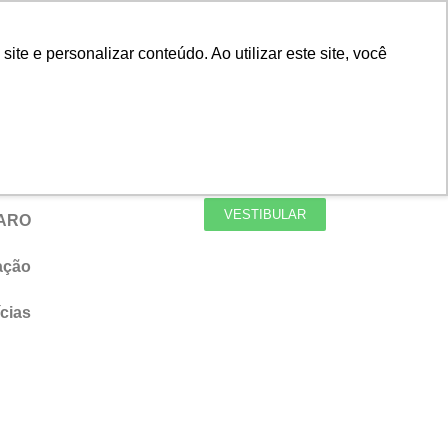
Portal do Professor
Faro Carreiras
e e personalizar conteúdo. Ao utilizar este site, você
Biblioteca
Teams
Office 365
Ouvidoria
VESTIBULAR
FARO
ação
cias