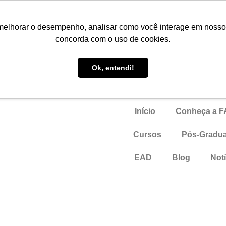
Portal do Aluno
melhorar o desempenho, analisar como você interage em nosso sit
concorda com o uso de cookies.
EAD
Ok, entendi!
Início
Conheça a 
Cursos
Pós-Gradu
EAD
Blog
Notí