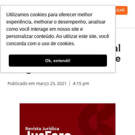
VESTIBULAR
Utilizamos cookies para oferecer melhor
experiência, melhorar o desempenho, analisar
como você interage em nosso site e
personalizar conteúdo. Ao utilizar este site, você
concorda com o uso de cookies.
Revista JusFaro – Edital
Aberto Para Seleção de
Ok, entendi!
Artigos
Publicado em
março 23, 2021
4:15 pm