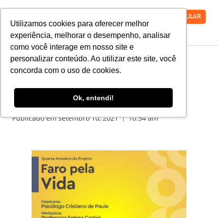
VESTIBULAR
Utilizamos cookies para oferecer melhor
experiência, melhorar o desempenho, analisar
como você interage em nosso site e
personalizar conteúdo. Ao utilizar este site, você
concorda com o uso de cookies.
Vamos falar sobre
depressão?
Ok, entendi!
Publicado em
setembro 10, 2021
10:54 am