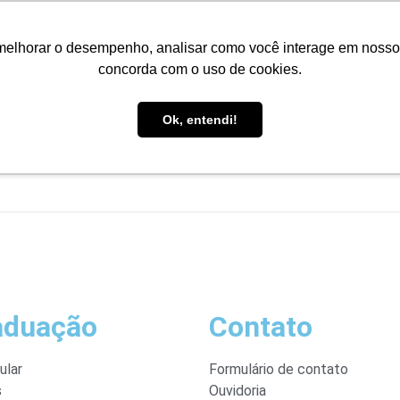
Portal do Aluno
Portal do Professor
Faro Carreiras
EA
melhorar o desempenho, analisar como você interage em nosso sit
concorda com o uso de cookies.
Ok, entendi!
INÍCIO
CONHEÇA A FARO
CURSOS
PÓS-GRAD
aduação
Contato
ular
Formulário de contato
s
Ouvidoria