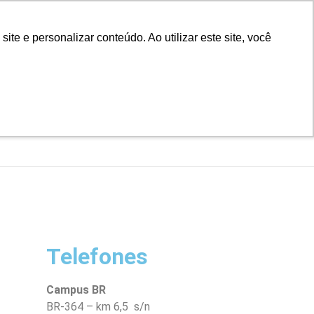
D
Biblioteca
Teams
Office 365
Ouvidoria
e e personalizar conteúdo. Ao utilizar este site, você
VESTIBULAR
UAÇÃO
EAD
BLOG
NOTÍCIAS
Telefones
Campus BR
BR-364 – km 6,5 s/n