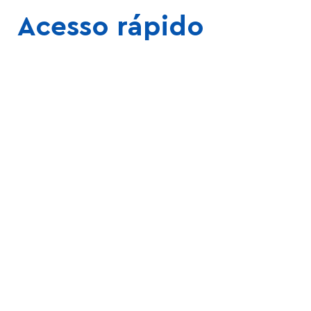
Acesso rápido
Calendário
Manuais,
Acadêmico
Regimentos e
Editais
Nossos Cursos
Pesquisa e
Extensão