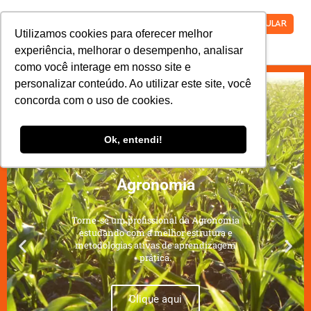
VESTIBULAR
Utilizamos cookies para oferecer melhor
experiência, melhorar o desempenho, analisar
como você interage em nosso site e
personalizar conteúdo. Ao utilizar este site, você
concorda com o uso de cookies.
Ok, entendi!
Agronomia
Torne-se um profissional da Agronomia
estudando com a melhor estrutura e
metodologias ativas de aprendizagem
prática.
Clique aqui