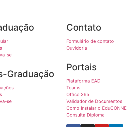
aduação
Contato
ular
Formulário de contato
s
Ouvidoria
eva-se
Portais
s-Graduação
Plataforma EAD
mações
Teams
s
Office 365
eva-se
Validador de Documentos
Como Instalar o EduCONN
Consulta Diploma