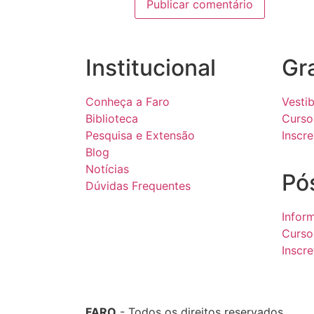
Institucional
Gr
Conheça a Faro
Vestib
Biblioteca
Curso
Pesquisa e Extensão
Inscr
Blog
Notícias
Pó
Dúvidas Frequentes
Infor
Curso
Inscr
FARO
- Todos os direitos reservados.