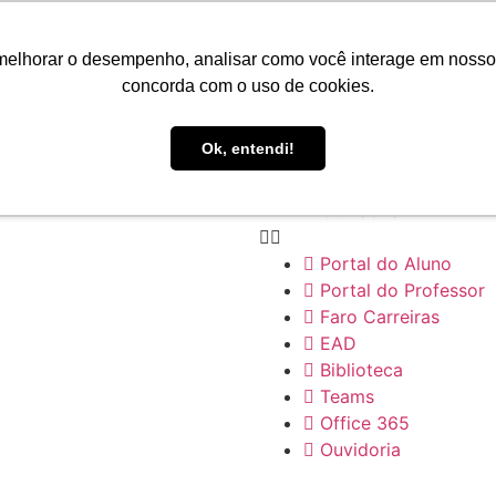
Portal do Aluno
Portal do Professor
melhorar o desempenho, analisar como você interage em nosso sit
Faro Carreiras
concorda com o uso de cookies.
EAD
Biblioteca
Ok, entendi!
Teams
Office 365
Ouvidoria
Portal do Aluno
Portal do Professor
Faro Carreiras
EAD
Biblioteca
Teams
Office 365
Ouvidoria