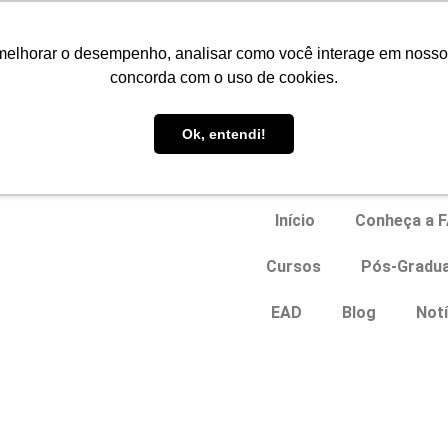
Portal do Aluno
melhorar o desempenho, analisar como você interage em nosso sit
concorda com o uso de cookies.
EAD
Ok, entendi!
Início
Conheça a 
Cursos
Pós-Gradu
EAD
Blog
Notí