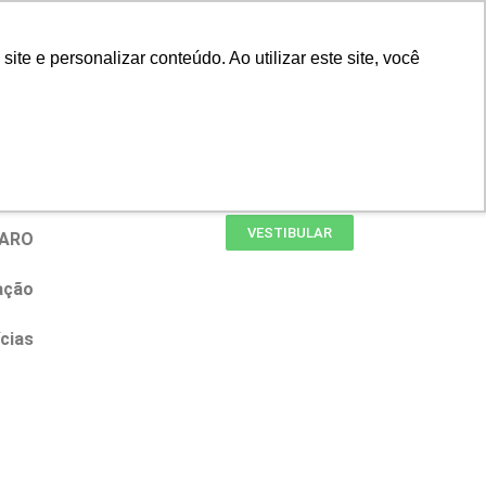
Portal do Professor
Faro Carreiras
e e personalizar conteúdo. Ao utilizar este site, você
Biblioteca
Teams
Office 365
Ouvidoria
VESTIBULAR
FARO
ação
cias