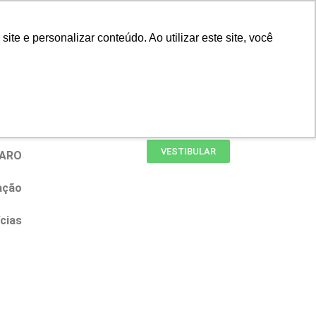
Portal do Professor
Faro Carreiras
e e personalizar conteúdo. Ao utilizar este site, você
Biblioteca
Teams
Office 365
Ouvidoria
VESTIBULAR
FARO
ação
cias