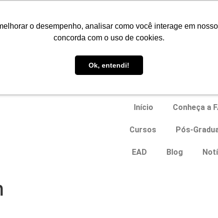
Portal do Aluno
melhorar o desempenho, analisar como você interage em nosso sit
concorda com o uso de cookies.
EAD
Ok, entendi!
Início
Conheça a 
Cursos
Pós-Gradu
EAD
Blog
Notí
m