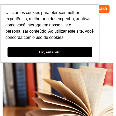
VESTIBULAR
Utilizamos cookies para oferecer melhor
experiência, melhorar o desempenho, analisar
como você interage em nosso site e
personalizar conteúdo. Ao utilizar este site, você
10 livros de literatura
concorda com o uso de cookies.
brasileira que todo
Ok, entendi!
vestibulando deveria ler