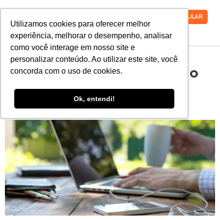
VESTIBULAR
Utilizamos cookies para oferecer melhor
experiência, melhorar o desempenho, analisar
como você interage em nosso site e
personalizar conteúdo. Ao utilizar este site, você
12 alternativas de trabalho
concorda com o uso de cookies.
para um engenheiro
Ok, entendi!
florestal!