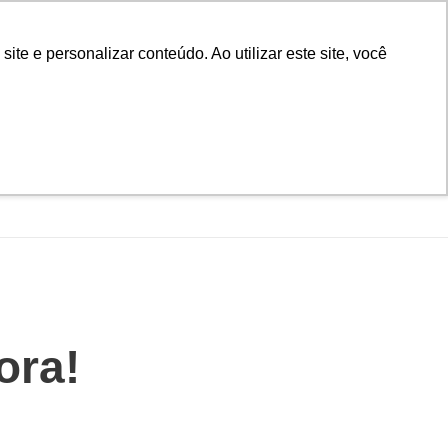
Biblioteca
Teams
Office 365
Ouvidoria
e e personalizar conteúdo. Ao utilizar este site, você
VESTIBULAR
UAÇÃO
EAD
BLOG
NOTÍCIAS
ora!