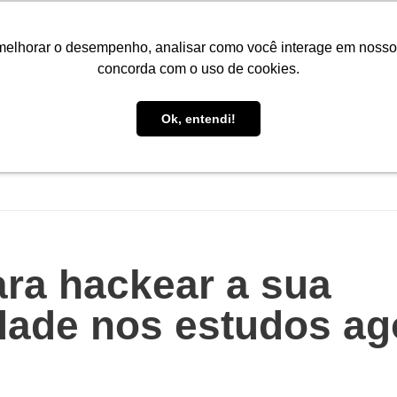
Portal do Aluno
Portal do Professor
Faro Carreiras
EAD
melhorar o desempenho, analisar como você interage em nosso sit
concorda com o uso de cookies.
Ok, entendi!
INÍCIO
CONHEÇA A FARO
CURSOS
PÓS-GRAD
ara hackear a sua
dade nos estudos ag