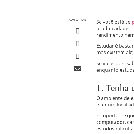
COMPARTILHE
Se você está se
p
produtividade n
rendimento nem 
Estudar é bastan
mas existem algu
Se você quer sab
enquanto estuda
1. Tenha 
O ambiente de es
é ter um local 
É importante que
computador, can
estudos dificulta