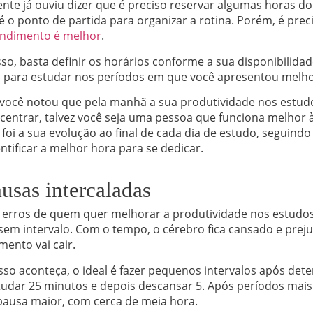
te já ouviu dizer que é preciso reservar algumas horas do 
é o ponto de partida para organizar a rotina. Porém, é pre
endimento é melhor
.
sso, basta definir os horários conforme a sua disponibilida
na para estudar nos períodos em que você apresentou melho
 você notou que pela manhã a sua produtividade nos estud
entrar, talvez você seja uma pessoa que funciona melhor à
oi a sua evolução ao final de cada dia de estudo, seguind
dentificar a melhor hora para se dedicar.
ausas intercaladas
erros de quem quer melhorar a produtividade nos estudos 
sem intervalo. Com o tempo, o cérebro fica cansado e prej
mento vai cair.
isso aconteça, o ideal é fazer pequenos intervalos após de
tudar 25 minutos e depois descansar 5. Após períodos mai
pausa maior, com cerca de meia hora.