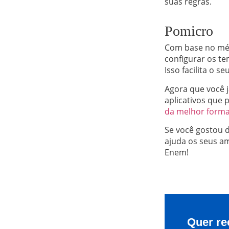
suas regras.
Pomicro
Com base no mét
configurar os t
Isso facilita o 
Agora que você j
aplicativos que 
da melhor form
Se você gostou 
ajuda os seus am
Enem!
Quer re