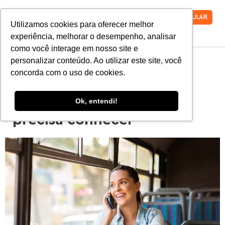
VESTIBULAR
Utilizamos cookies para oferecer melhor
experiência, melhorar o desempenho, analisar
como você interage em nosso site e
personalizar conteúdo. Ao utilizar este site, você
5 serviços que oferecem
concorda com o uso de cookies.
descontos para
Ok, entendi!
universitários que você
precisa conhecer