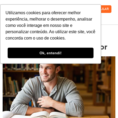
VESTIBULAR
Utilizamos cookies para oferecer melhor
experiência, melhorar o desempenho, analisar
como você interage em nosso site e
personalizar conteúdo. Ao utilizar este site, você
14 dicas para te ajudar a
concorda com o uso de cookies.
escolher um curso superior
Ok, entendi!