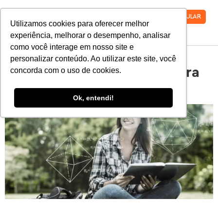
VESTIBULAR
Utilizamos cookies para oferecer melhor
experiência, melhorar o desempenho, analisar
como você interage em nosso site e
personalizar conteúdo. Ao utilizar este site, você
7 dicas de matemática para
concorda com o uso de cookies.
arrasar na prova do ENEM
Ok, entendi!