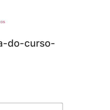
tos
a-do-curso-