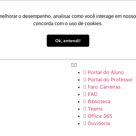
Portal do Aluno
Portal do Professor
melhorar o desempenho, analisar como você interage em nosso sit
Faro Carreiras
concorda com o uso de cookies.
EAD
Biblioteca
Ok, entendi!
Teams
Office 365
Ouvidoria
Portal do Aluno
Portal do Professor
Faro Carreiras
EAD
Biblioteca
Teams
Office 365
Ouvidoria