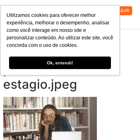
VESTIBULAR
Utilizamos cookies para oferecer melhor
experiência, melhorar o desempenho, analisar
como você interage em nosso site e
8-dicas-praticas-
personalizar conteúdo. Ao utilizar este site, você
concorda com o uso de cookies.
para-te-ajudar-a-
Ok, entendi!
procurar-um-bom-
estagio.jpeg