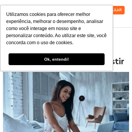
VESTIBULAR
Utilizamos cookies para oferecer melhor
experiência, melhorar o desempenho, analisar
como você interage em nosso site e
personalizar conteúdo. Ao utilizar este site, você
8 séries teen sobre
concorda com o uso de cookies.
faculdade que todo
Ok, entendi!
vestibulando precisa assistir