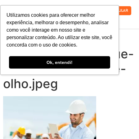
VESTIBULAR
Utilizamos cookies para oferecer melhor
experiência, melhorar o desempenho, analisar
como você interage em nosso site e
8-tendencias-da-
personalizar conteúdo. Ao utilizar este site, você
concorda com o uso de cookies.
engenharia-civil-que-
Ok, entendi!
voce-deve-ficar-de-
olho.jpeg