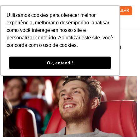
VESTIBULAR
Utilizamos cookies para oferecer melhor
experiência, melhorar o desempenho, analisar
como você interage em nosso site e
personalizar conteúdo. Ao utilizar este site, você
9 filmes sobre engenharia
concorda com o uso de cookies.
que todo futuro
Ok, entendi!
profissional precisa ver