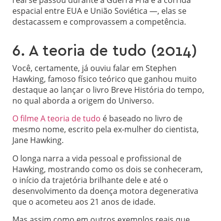
real se passou durante a Guerra Fria e a corrida
espacial entre EUA e União Soviética —, elas se
destacassem e comprovassem a competência.
6. A teoria de tudo (2014)
Você, certamente, já ouviu falar em Stephen
Hawking, famoso físico teórico que ganhou muito
destaque ao lançar o livro Breve História do tempo,
no qual aborda a origem do Universo.
O filme A teoria de tudo
é baseado no livro de
mesmo nome, escrito pela ex-mulher do cientista,
Jane Hawking.
O longa narra a vida pessoal e profissional de
Hawking, mostrando como os dois se conheceram,
o início da trajetória brilhante dele e até o
desenvolvimento da doença motora degenerativa
que o acometeu aos 21 anos de idade.
Mas assim como em outros exemplos reais que