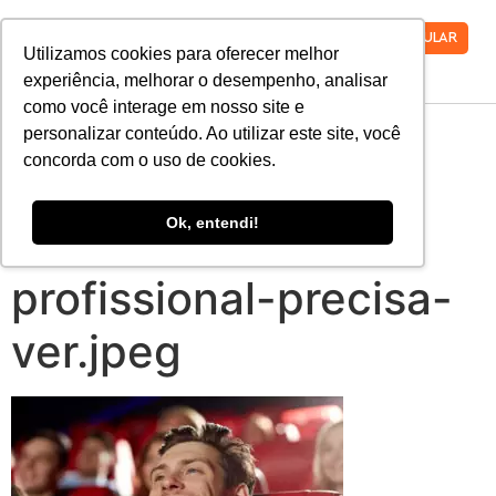
VESTIBULAR
Utilizamos cookies para oferecer melhor
experiência, melhorar o desempenho, analisar
como você interage em nosso site e
9-filmes-sobre-
personalizar conteúdo. Ao utilizar este site, você
concorda com o uso de cookies.
engenharia-que-
Ok, entendi!
todo-futuro-
profissional-precisa-
ver.jpeg