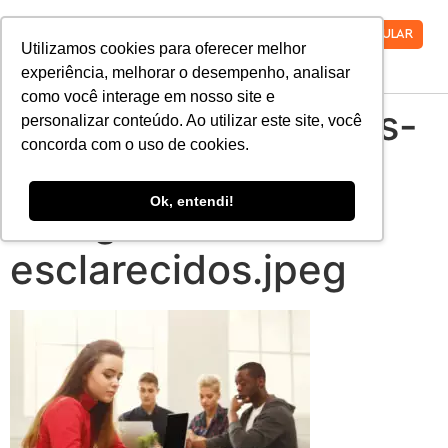
VESTIBULAR
Utilizamos cookies para oferecer melhor
experiência, melhorar o desempenho, analisar
como você interage em nosso site e
9-mitos-e-verdades-
personalizar conteúdo. Ao utilizar este site, você
concorda com o uso de cookies.
sobre-a-vida-de-
Ok, entendi!
estagiario-
esclarecidos.jpeg