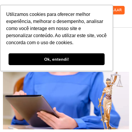
VESTIBULAR
Utilizamos cookies para oferecer melhor
experiência, melhorar o desempenho, analisar
como você interage em nosso site e
personalizar conteúdo. Ao utilizar este site, você
9 sinais de que você tem
concorda com o uso de cookies.
perfil para seguir carreira
Ok, entendi!
jurídica