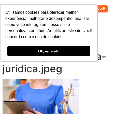
VESTIBULAR
Utilizamos cookies para oferecer melhor
experiência, melhorar o desempenho, analisar
como você interage em nosso site e
9-sinais-de-que-
personalizar conteúdo. Ao utilizar este site, você
concorda com o uso de cookies.
voce-tem-perfil-
Ok, entendi!
para-seguir-carreira-
juridica.jpeg