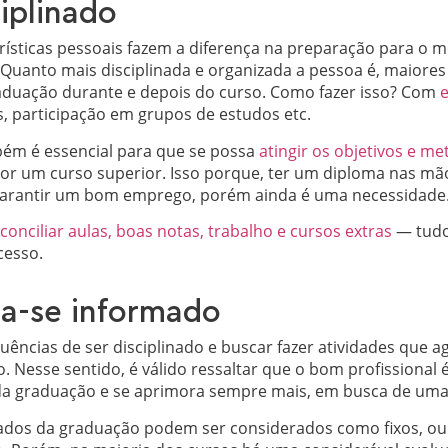
ciplinado
ísticas pessoais fazem a diferença na preparação para o m
a. Quanto mais disciplinada e organizada a pessoa é, maiore
raduação durante e depois do curso. Como fazer isso? Com
e
s, participação em grupos de estudos etc.
bém é essencial para que se possa
atingir os objetivos e m
por um curso superior. Isso porque, ter um diploma nas m
 garantir um bom emprego, porém ainda é uma necessidade
conciliar aulas, boas notas, trabalho e cursos extras
— tudo 
cesso.
a-se informado
ncias de ser disciplinado e buscar fazer atividades que a
 Nesse sentido, é válido ressaltar que o bom profissional 
da graduação e se aprimora sempre mais, em busca de uma c
ados da graduação podem ser considerados como fixos, o