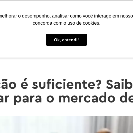
Portal do Aluno
Portal do Professor
Faro Carreiras
EAD
melhorar o desempenho, analisar como você interage em nosso sit
concorda com o uso de cookies.
Ok, entendi!
IO
CONHEÇA A FARO
CURSOS
PÓS-GRADUAÇÃO
ão é suficiente? Sa
ar para o mercado de