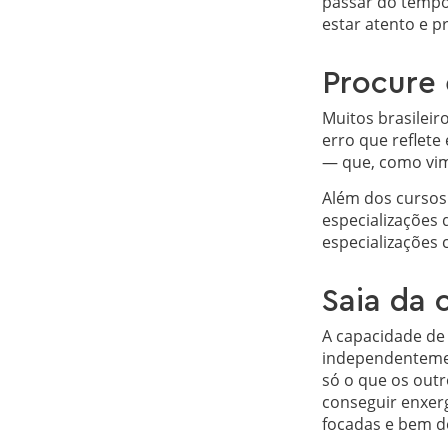
passar do tempo.
estar atento e 
Procure 
Muitos brasilei
erro que reflet
— que, como vim
Além dos cursos 
especializações
especializações
Saia da 
A capacidade de 
independentement
só o que os outr
conseguir enxer
focadas e bem de