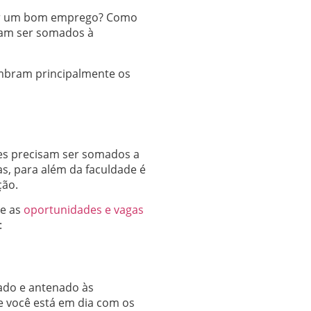
ntir um bom emprego? Como
sam ser somados à
ombram principalmente os
res precisam ser somados a
as, para além da faculdade é
ção.
ue as
oportunidades e vagas
:
zado e antenado às
e você está em dia com os