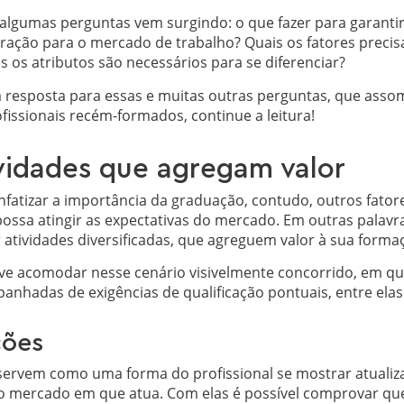
 algumas perguntas vem surgindo: o que fazer para gara
aração para o mercado de trabalho? Quais os fatores preci
 os atributos são necessários para se diferenciar?
a resposta para essas e muitas outras perguntas, que ass
fissionais recém-formados, continue a leitura!
vidades que agregam valor
nfatizar a importância da graduação, contudo, outros fato
possa atingir as expectativas do mercado. Em outras palavr
 atividades diversificadas, que agreguem valor à sua forma
eve acomodar nesse cenário visivelmente concorrido, em q
nhadas de exigências de qualificação pontuais, entre elas
ções
s servem como uma forma do profissional se mostrar atuali
do mercado em que atua. Com elas é possível comprovar qu