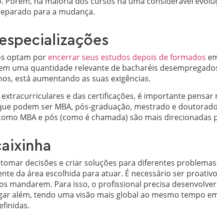
 Porém, na maioria dos cursos há uma considerável evoluçã
preparado para a mudança.
especializações
ros optam por
encerrar seus estudos depois de formados
em
e em uma quantidade relevante de bacharéis desempregad
os, está aumentando as suas exigências.
extracurriculares e das certificações, é importante pensar 
 que podem ser MBA, pós-graduação, mestrado e doutorad
 como MBA e pós (como é chamada) são mais direcionadas p
caixinha
tomar decisões e criar soluções para diferentes problemas 
e da área escolhida para atuar. É necessário ser proativo 
os mandarem. Para isso, o profissional precisa desenvolver
gar além, tendo uma visão mais global ao mesmo tempo em
finidas.