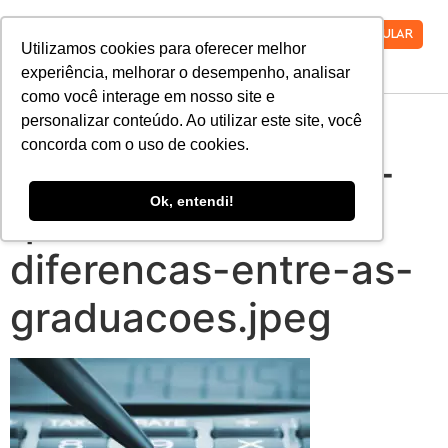
VESTIBULAR
Utilizamos cookies para oferecer melhor
experiência, melhorar o desempenho, analisar
como você interage em nosso site e
administracao-e-
personalizar conteúdo. Ao utilizar este site, você
concorda com o uso de cookies.
ciencias-contabeis-
Ok, entendi!
quais-sao-as-
diferencas-entre-as-
graduacoes.jpeg