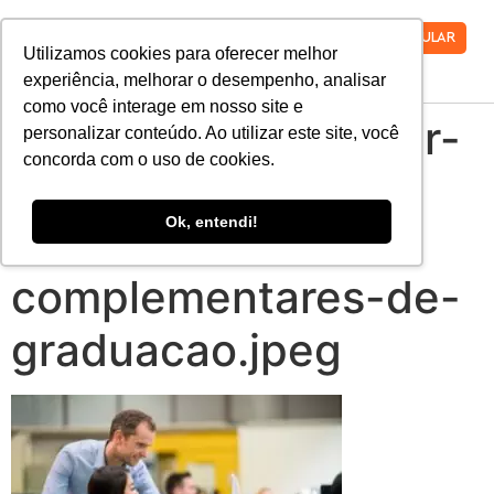
VESTIBULAR
Utilizamos cookies para oferecer melhor
experiência, melhorar o desempenho, analisar
como você interage em nosso site e
afinal-e-preciso-dar-
personalizar conteúdo. Ao utilizar este site, você
concorda com o uso de cookies.
atencao-para-as-
Ok, entendi!
atividades-
complementares-de-
graduacao.jpeg