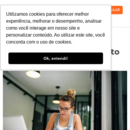
VESTIBULAR
Utilizamos cookies para oferecer melhor
experiência, melhorar o desempenho, analisar
como você interage em nosso site e
personalizar conteúdo. Ao utilizar este site, você
Aprenda como traçar um
concorda com o uso de cookies.
plano de estudos completo
Ok, entendi!
e efetivo!