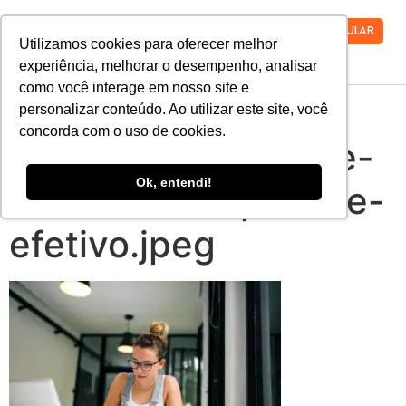
VESTIBULAR
Utilizamos cookies para oferecer melhor
experiência, melhorar o desempenho, analisar
como você interage em nosso site e
aprenda-como-
personalizar conteúdo. Ao utilizar este site, você
concorda com o uso de cookies.
tracar-um-plano-de-
Ok, entendi!
estudos-completo-e-
efetivo.jpeg