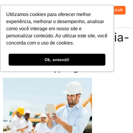
VESTIBULAR
Utilizamos cookies para oferecer melhor
experiência, melhorar o desempenho, analisar
como você interage em nosso site e
areas-da-engenharia-
personalizar conteúdo. Ao utilizar este site, você
concorda com o uso de cookies.
quais-sao-e-como-
Ok, entendi!
escolher.jpeg