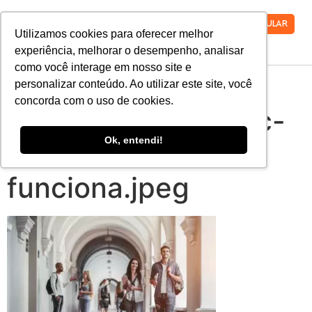
VESTIBULAR
Utilizamos cookies para oferecer melhor
experiência, melhorar o desempenho, analisar
como você interage em nosso site e
avaliacao-de-
personalizar conteúdo. Ao utilizar este site, você
concorda com o uso de cookies.
faculdades-do-mec-
Ok, entendi!
saiba-como-
funciona.jpeg