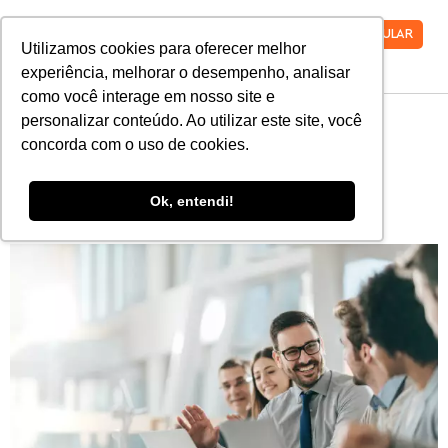
VESTIBULAR
Utilizamos cookies para oferecer melhor
experiência, melhorar o desempenho, analisar
como você interage em nosso site e
personalizar conteúdo. Ao utilizar este site, você
Carreira em Y: conheça o
concorda com o uso de cookies.
conceito e por que você
Ok, entendi!
deve considerar