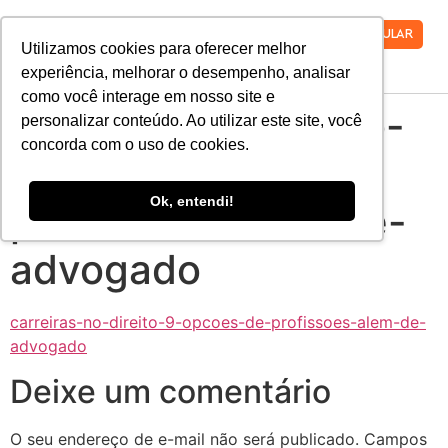
VESTIBULAR
Utilizamos cookies para oferecer melhor
experiência, melhorar o desempenho, analisar
como você interage em nosso site e
carreiras-no-direito-
personalizar conteúdo. Ao utilizar este site, você
concorda com o uso de cookies.
9-opcoes-de-
Ok, entendi!
profissoes-alem-de-
advogado
carreiras-no-direito-9-opcoes-de-profissoes-alem-de-
advogado
Deixe um comentário
O seu endereço de e-mail não será publicado.
Campos