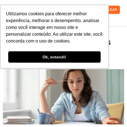
VESTIBULAR
Utilizamos cookies para oferecer melhor
experiência, melhorar o desempenho, analisar
como você interage em nosso site e
personalizar conteúdo. Ao utilizar este site, você
Confira nossas 10 maiores
concorda com o uso de cookies.
dicas de estudo para o
Ok, entendi!
vestibular!