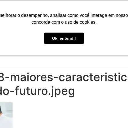
Portal do Aluno
Portal do Professor
Faro Carreiras
EA
melhorar o desempenho, analisar como você interage em nosso sit
concorda com o uso de cookies.
Ok, entendi!
INÍCIO
CONHEÇA A FARO
CURSOS
PÓS-GRAD
-maiores-caracteristi
do-futuro.jpeg