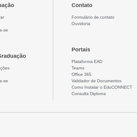
uação
Contato
lar
Formulário de contato
Ouvidoria
a-se
Portais
Graduação
Plataforma EAD
ações
Teams
Office 365
a-se
Validador de Documentos
Como Instalar o EduCONNECT
Consulta Diploma