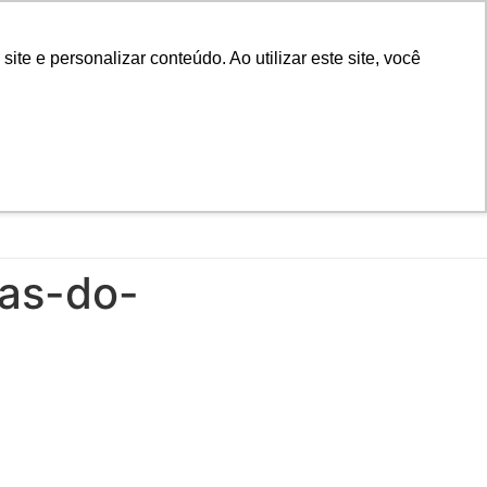
D
Biblioteca
Teams
Office 365
Ouvidoria
e e personalizar conteúdo. Ao utilizar este site, você
VESTIBULAR
UAÇÃO
EAD
BLOG
NOTÍCIAS
cas-do-