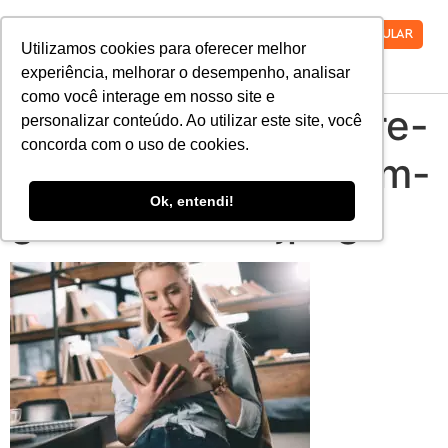
VESTIBULAR
Utilizamos cookies para oferecer melhor
experiência, melhorar o desempenho, analisar
como você interage em nosso site e
conheca-mais-sobre-
personalizar conteúdo. Ao utilizar este site, você
concorda com o uso de cookies.
7-cursos-para-quem-
Ok, entendi!
gostar-de-ler.jpeg