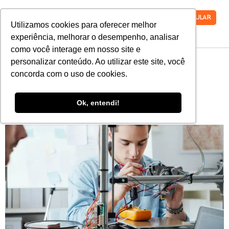
VESTIBULAR
Utilizamos cookies para oferecer melhor
experiência, melhorar o desempenho, analisar
como você interage em nosso site e
personalizar conteúdo. Ao utilizar este site, você
Conheça mais sobre as
concorda com o uso de cookies.
matérias do curso de
Ok, entendi!
engenharia civil