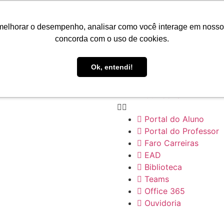
Portal do Aluno
Portal do Professor
melhorar o desempenho, analisar como você interage em nosso sit
Faro Carreiras
concorda com o uso de cookies.
EAD
Biblioteca
Ok, entendi!
Teams
Office 365
Ouvidoria
Portal do Aluno
Portal do Professor
Faro Carreiras
EAD
Biblioteca
Teams
Office 365
Ouvidoria