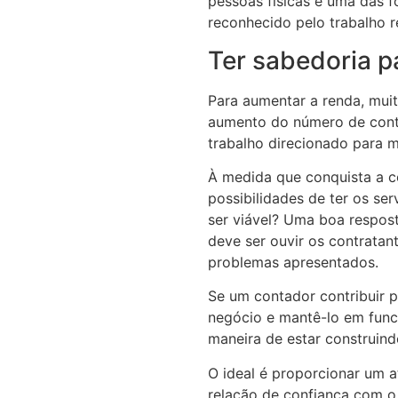
pessoas físicas é uma das f
reconhecido pelo trabalho r
Ter sabedoria p
Para aumentar a renda, mui
aumento do número de contr
trabalho direcionado para ma
À medida que conquista a c
possibilidades de ter os se
ser viável? Uma boa respost
deve ser ouvir os contratan
problemas apresentados.
Se um contador contribuir 
negócio e mantê-lo em func
maneira de estar construin
O ideal é proporcionar um 
relação de confiança com o c