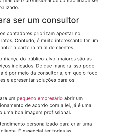
ormas de o profissional de contabilidade ser
ealizado.
ara ser um consultor
tos contadores priorizam apostar no
atos. Contudo, é muito interessante ter um
nter a carteira atual de clientes.
onfiança do público-alvo, maiores são as
rviços indicados. De que maneira isso pode
a é por meio da consultoria, em que o foco
tes e apresentar soluções para os
para um
pequeno empresário
abrir um
ionamento de acordo com a lei, já é uma
do uma boa imagem profissional.
atendimento personalizado para criar uma
liente. É essencial ter todas as