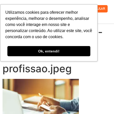
VESTIBULAR
Utilizamos cookies para oferecer melhor
experiência, melhorar o desempenho, analisar
como você interage em nosso site e
contabilidade-40-o-
personalizar conteúdo. Ao utilizar este site, você
concorda com o uso de cookies.
que-esperar-do-
Ok, entendi!
futuro-da-
profissao.jpeg