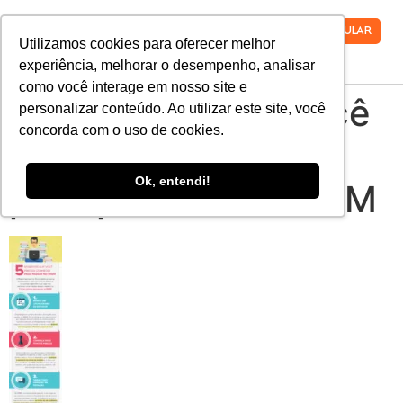
VESTIBULAR
Utilizamos cookies para oferecer melhor
experiência, melhorar o desempenho, analisar
como você interage em nosso site e
5 segredos que você
personalizar conteúdo. Ao utilizar este site, você
concorda com o uso de cookies.
precisa conhecer
Ok, entendi!
para passar no ENEM