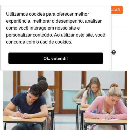
VESTIBULAR
Utilizamos cookies para oferecer melhor
experiência, melhorar o desempenho, analisar
como você interage em nosso site e
personalizar conteúdo. Ao utilizar este site, você
Dia da prova do Enem: o
concorda com o uso de cookies.
que você pode e não pode
Ok, entendi!
levar