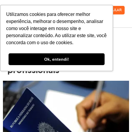
VESTIBULAR
Utilizamos cookies para oferecer melhor
experiência, melhorar o desempenho, analisar
como você interage em nosso site e
personalizar conteúdo. Ao utilizar este site, você
Direito Trabalhista e
concorda com o uso de cookies.
Previdenciário: área tem
Ok, entendi!
alta demanda por
profissionais