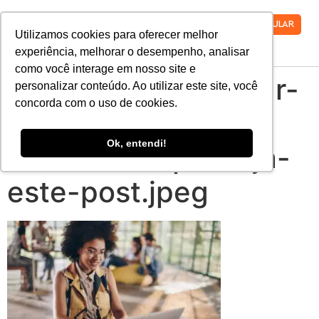
VESTIBULAR
Utilizamos cookies para oferecer melhor
experiência, melhorar o desempenho, analisar
como você interage em nosso site e
e-possivel-trabalhar-
personalizar conteúdo. Ao utilizar este site, você
concorda com o uso de cookies.
e-estudar-ao-
Ok, entendi!
mesmo-tempo-veja-
este-post.jpeg