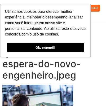
VESTIBULAR
Utilizamos cookies para oferecer melhor
experiência, melhorar o desempenho, analisar
como você interage em nosso site e
guest-post-
personalizar conteúdo. Ao utilizar este site, você
concorda com o uso de cookies.
engenharia-40-o-
Ok, entendi!
que-o-mercado-
espera-do-novo-
engenheiro.jpeg