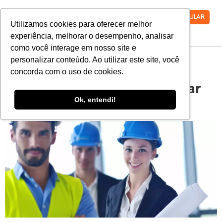
VESTIBULAR
Utilizamos cookies para oferecer melhor
experiência, melhorar o desempenho, analisar
como você interage em nosso site e
personalizar conteúdo. Ao utilizar este site, você
Engenheiro civil: 6 dicas
concorda com o uso de cookies.
essenciais para se destacar
Ok, entendi!
no mercado atual!